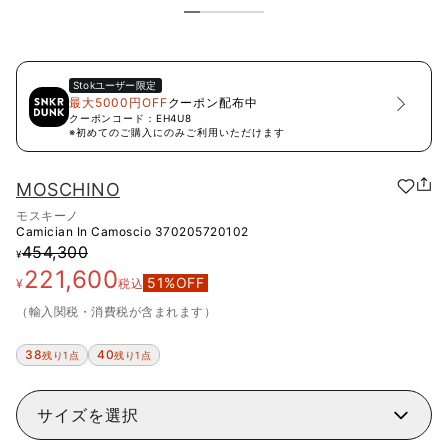
Stok
ユーザー限定
最大5000円OFF
クーポン配布中
クーポンコード：
EH4U8
※初めてのご購入にのみご利用いただけます
MOSCHINO
モスキーノ
Camician In Camoscio
370205720102
454,300
¥
221,600
51
%OFF
¥
税込
（輸入関税・消費税が含まれます）
38
40
残り1点
残り1点
サイズを選択