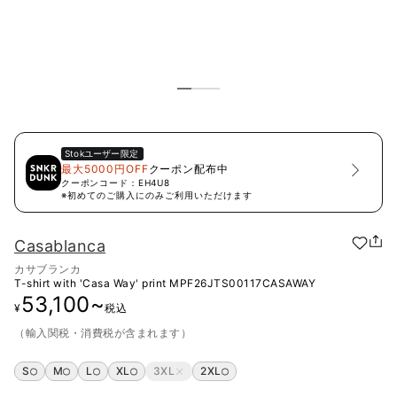
Stok
ユーザー限定
最大5000円OFF
クーポン配布中
クーポンコード：
EH4U8
※初めてのご購入にのみご利用いただけます
Casablanca
カサブランカ
T-shirt with 'Casa Way' print
MPF26JTS00117CASAWAY
53,100
~
¥
税込
（輸入関税・消費税が含まれます）
S
M
L
XL
3XL
2XL