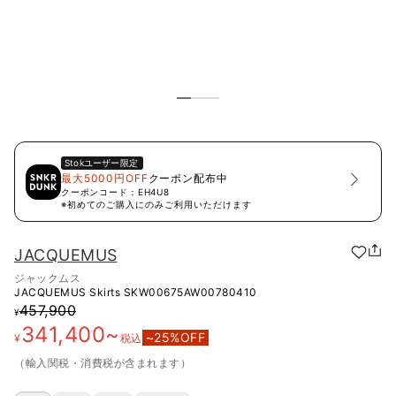
Stok
ユーザー限定
最大5000円OFF
クーポン配布中
クーポンコード：
EH4U8
※初めてのご購入にのみご利用いただけます
JACQUEMUS
ジャックムス
JACQUEMUS Skirts
SKW00675AW00780410
457,900
¥
341,400
~
~
25
%OFF
¥
税込
（輸入関税・消費税が含まれます）