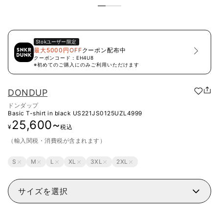
Stok
ユーザー限定
最大5000円OFF
クーポン配布中
クーポンコード：
EH4U8
※初めてのご購入にのみご利用いただけます
DONDUP
ドンダップ
Basic T-shirt in black
US221JS0125UZL4999
25,600
~
¥
税込
（輸入関税・消費税が含まれます）
S
M
L
XL
3XL
2XL
サイズを選択