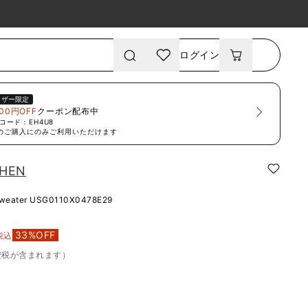
ログイン
ーザー限定
00円OFF
クーポン配布中
コード：
EH4U8
のご購入にのみご利用いただけます
OHEN
sweater
USG0110X0478E29
33
%OFF
税込
費税が含まれます）