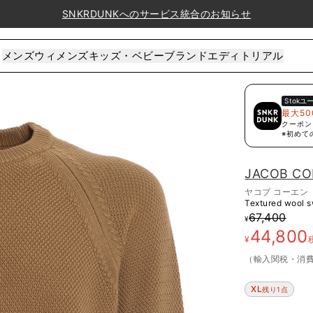
SNKRDUNKへのサービス統合のお知らせ
メンズ
ウィメンズ
キッズ・ベビー
ブランド
エディトリアル
Stok
ユ
最大50
クーポン
※初めて
JACOB C
ヤコブ コーエン
Textured wool 
67,400
¥
44,800
¥
（輸入関税・消
XL
残り1点