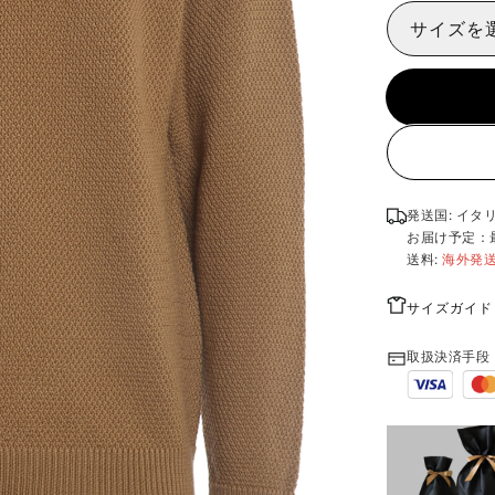
サイズを
発送国: イタ
お届け予定：
送料:
海外発
サイズガイド
取扱決済手段