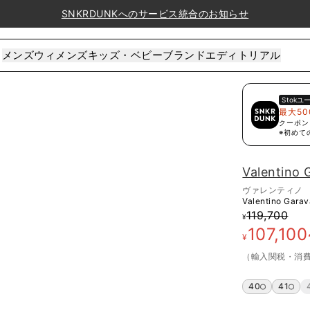
SNKRDUNKへのサービス統合のお知らせ
メンズ
ウィメンズ
キッズ・ベビー
ブランド
エディトリアル
Stok
ユ
最大50
クーポン
※初めて
Valentino 
ヴァレンティノ
Valentino Gara
119,700
¥
107,100
¥
（輸入関税・消
40
41