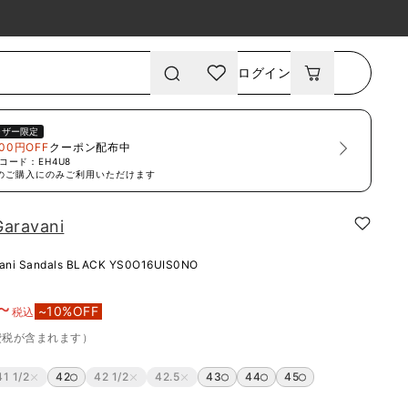
ログイン
ーザー限定
00円OFF
クーポン配布中
コード：
EH4U8
のご購入にのみご利用いただけます
Garavani
vani Sandals BLACK
YS0O16UIS0NO
~
~
10
%OFF
税込
費税が含まれます）
41 1/2
42
42 1/2
42.5
43
44
45