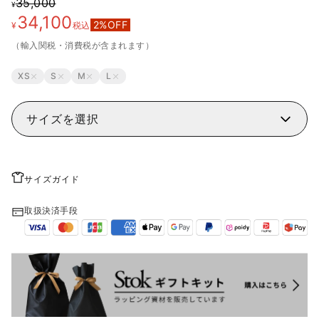
35,000
¥
34,100
2
%OFF
¥
税込
（輸入関税・消費税が含まれます）
XS
S
M
L
サイズを選択
サイズガイド
取扱決済手段