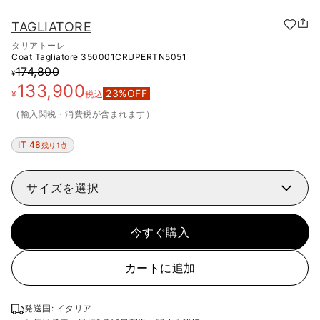
TAGLIATORE
タリアトーレ
Coat Tagliatore
350001CRUPERTN5051
174,800
¥
133,900
23
%OFF
¥
税込
（輸入関税・消費税が含まれます）
IT 48
残り1点
サイズを選択
今すぐ購入
カートに追加
発送国: イタリア