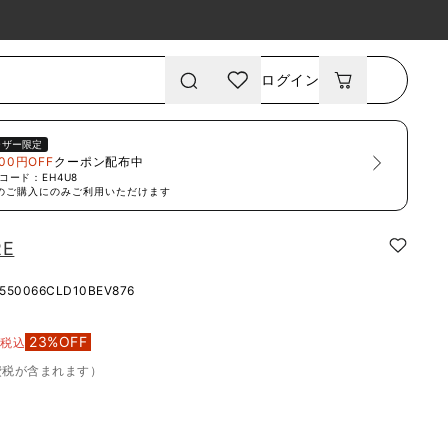
ログイン
ーザー限定
00円OFF
クーポン配布中
コード：
EH4U8
のご購入にのみご利用いただけます
RE
550066CLD10BEV876
0
23
%OFF
税込
費税が含まれます）