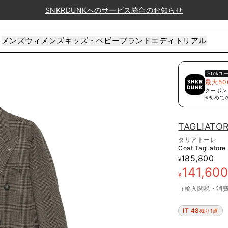
SNKRDUNKへのサービス統合のお知らせ
メンズ
ウィメンズ
キッズ・ベビー
ブランド
エディトリアル
Stok
ユ
最大50
クーポン
※初めて
TAGLIATO
タリアトーレ
Coat Tagliatore
185,800
¥
141,60
¥
（輸入関税・消
IT 48
残り1点