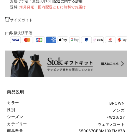
お届け予定：最短
8月16日
配送に関する詳細
送料:
海外発送・国内配送ともに無料でお届け
サイズガイド
取扱決済手段
商品説明
カラー
BROWN
性別
メンズ
シーズン
FW26/27
カテゴリー
ウェア
>
コート
商品番号
550067CFBM13XEM878