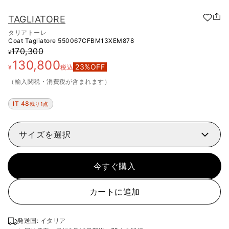
TAGLIATORE
タリアトーレ
Coat Tagliatore
550067CFBM13XEM878
170,300
¥
130,800
23
%OFF
¥
税込
（輸入関税・消費税が含まれます）
IT 48
残り1点
サイズを選択
今すぐ購入
カートに追加
発送国: イタリア