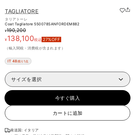
TAGLIATORE
タリアトーレ
Coat Tagliatore
550078SANFORDEM882
190,200
¥
138,100
27
%OFF
¥
税込
（輸入関税・消費税が含まれます）
IT 48
残り1点
サイズを選択
今すぐ購入
カートに追加
発送国: イタリア