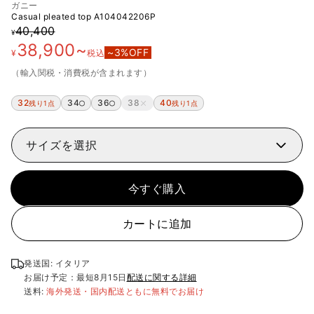
ガニー
Casual pleated top
A104042206P
40,400
¥
38,900
~
~
3
%OFF
¥
税込
（輸入関税・消費税が含まれます）
32
34
36
38
40
残り1点
残り1点
サイズを選択
今すぐ購入
カートに追加
発送国: イタリア
お届け予定：最短
8月15日
配送に関する詳細
送料:
海外発送・国内配送ともに無料でお届け