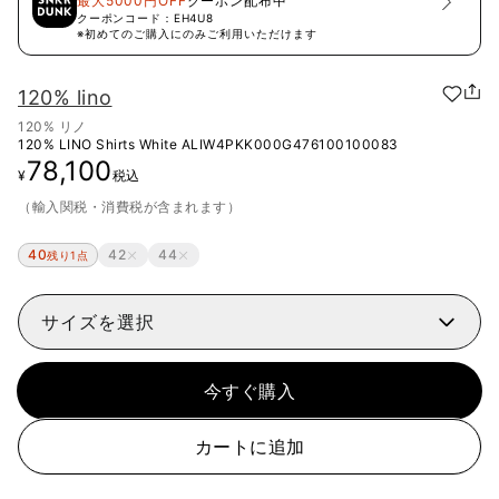
最大5000円OFF
クーポン配布中
クーポンコード：
EH4U8
※初めてのご購入にのみご利用いただけます
120% lino
120% リノ
120% LINO Shirts White
ALIW4PKK000G476100100083
78,100
¥
税込
（輸入関税・消費税が含まれます）
40
42
44
残り1点
サイズを選択
今すぐ購入
カートに追加