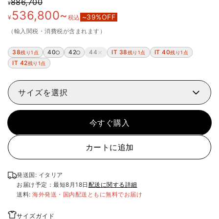
886,700
¥
536,800
~
~
39
%OFF
¥
税込
（輸入関税・消費税が含まれます）
38
40
42
44
IT 38
IT 40
残り1点
残り1点
残り1点
IT 42
残り1点
サイズを選択
今すぐ購入
カートに追加
発送国: イタリア
お届け予定：最短
8月18日
配送に関する詳細
送料:
海外発送・国内配送ともに無料でお届け
サイズガイド