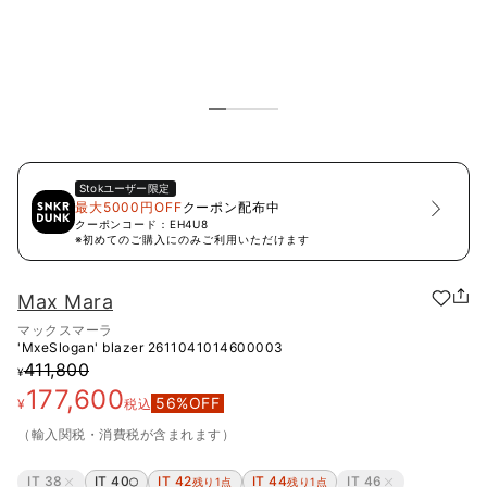
Stok
ユーザー限定
最大5000円OFF
クーポン配布中
クーポンコード：
EH4U8
※初めてのご購入にのみご利用いただけます
Max Mara
マックスマーラ
'MxeSlogan' blazer
2611041014600003
411,800
¥
177,600
56
%OFF
¥
税込
（輸入関税・消費税が含まれます）
IT 38
IT 40
IT 42
IT 44
IT 46
残り1点
残り1点