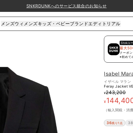
SNKRDUNKへのサービス統合のお知らせ
メンズ
ウィメンズ
キッズ・ベビー
ブランド
エディトリアル
Stok
ユ
最大50
クーポン
※初めて
Isabel Mar
イザベル マラン
Feray Jacket
V
243,200
¥
144,40
¥
（輸入関税・消
36
3
残り1点