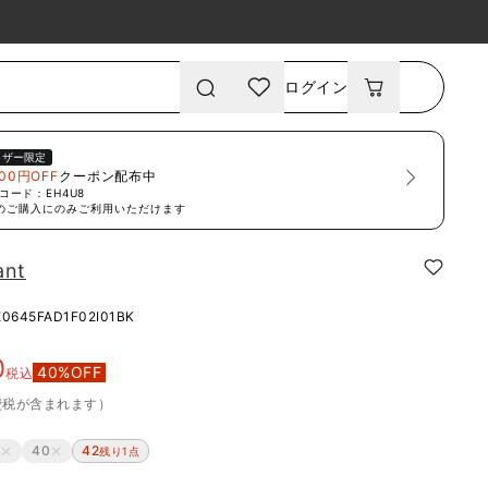
ログイン
ーザー限定
00円OFF
クーポン配布中
コード：
EH4U8
のご購入にのみご利用いただけます
ant
E0645FAD1F02I01BK
0
40
%OFF
税込
費税が含まれます）
8
40
42
残り1点