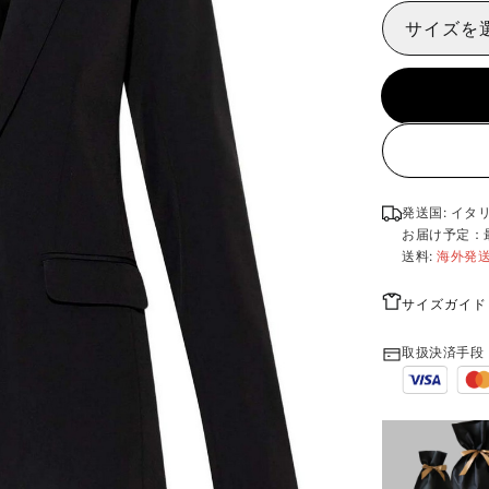
サイズを
発送国: イタ
お届け予定：
送料:
海外発
サイズガイド
取扱決済手段