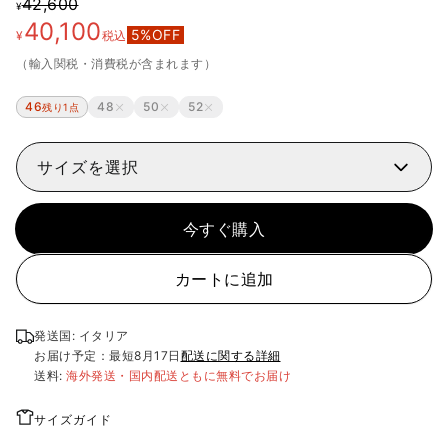
42,600
¥
40,100
5
%OFF
¥
税込
（輸入関税・消費税が含まれます）
46
48
50
52
残り1点
サイズを選択
今すぐ購入
カートに追加
発送国: イタリア
お届け予定：最短
8月17日
配送に関する詳細
送料:
海外発送・国内配送ともに無料でお届け
サイズガイド