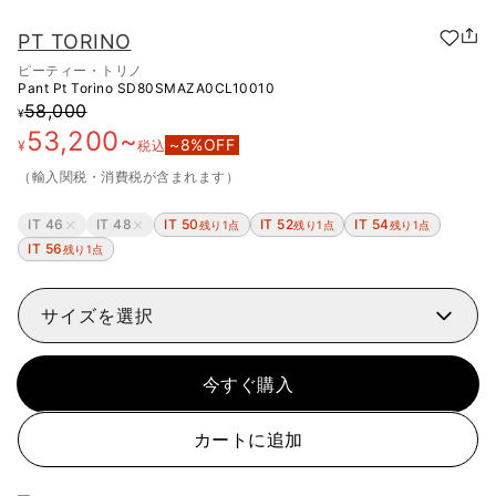
PT TORINO
ピーティー・トリノ
Pant Pt Torino
SD80SMAZA0CL10010
58,000
¥
53,200
~
~
8
%OFF
¥
税込
（輸入関税・消費税が含まれます）
IT 46
IT 48
IT 50
IT 52
IT 54
残り1点
残り1点
残り1点
IT 56
残り1点
サイズを選択
今すぐ購入
カートに追加