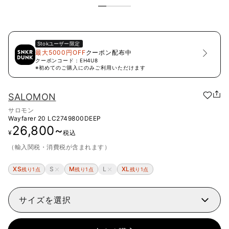
Stok
ユーザー限定
最大5000円OFF
クーポン配布中
クーポンコード：
EH4U8
※初めてのご購入にのみご利用いただけます
SALOMON
サロモン
Wayfarer 20
LC2749800DEEP
26,800
~
¥
税込
（輸入関税・消費税が含まれます）
XS
S
M
L
XL
残り1点
残り1点
残り1点
サイズを選択