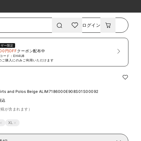
ログイン
ーザー限定
00円OFF
クーポン配布中
コード：
EH4U8
のご購入にのみご利用いただけます
rts and Polos Beige
ALIM7186000E908S01S00092
税込
費税が含まれます）
XL