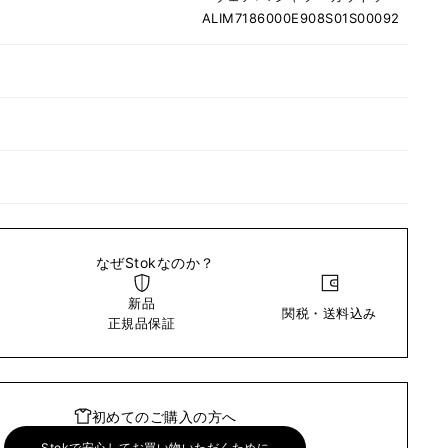
ALIM7186000E908S01S00092
なぜStokなのか？
新品
関税・送料込み
い
正規品保証
初めてのご購入の方へ
Stokで安心してお買い物いただくために