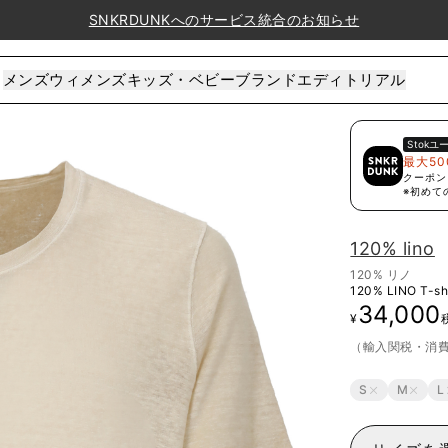
SNKRDUNKへのサービス統合のお知らせ
メンズ
ウィメンズ
キッズ・ベビー
ブランド
エディトリアル
Stok
ユ
最大50
クーポン
※初めて
120% lino
120% リノ
120% LINO T-shi
34,000
¥
（輸入関税・消
S
M
L