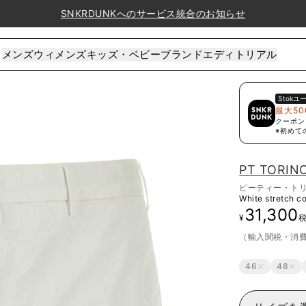
SNKRDUNKへのサービス統合のお知らせ
メンズ
ウィメンズ
キッズ・ベビー
ブランド
エディトリアル
Stok
ユ
最大50
クーポン
※初めて
PT TORIN
ピーティー・ト
White stretch c
31,300
¥
（輸入関税・消
46
48