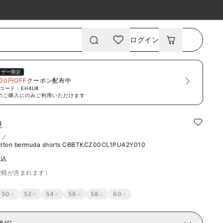
ログイン
ーザー限定
00円OFF
クーポン配布中
コード：
EH4U8
のご購入にのみご利用いただけます
O
リノ
otton bermuda shorts
CBBTKCZ00CL1PU42Y010
税込
費税が含まれます）
50
52
54
56
58
60