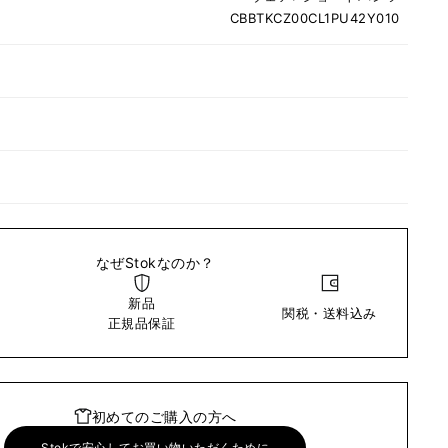
CBBTKCZ00CL1PU42Y010
なぜStokなのか？
新品
関税・送料込み
い
正規品保証
初めてのご購入の方へ
Stokで安心してお買い物いただくために