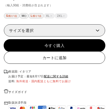
（輸入関税・消費税が含まれます）
S
M
L
XL
2XL
残り1点
残り1点
サイズを選択
今すぐ購入
カートに追加
発送国: イタリア
お届け予定：最短
8月17日
配送に関する詳細
送料:
海外発送・国内配送ともに無料でお届け
サイズガイド
取扱決済手段